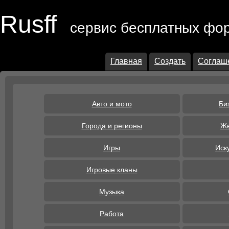
Rusff
сервис бесплатных фо
Главная
Создать
Соглаш
Авто и мото
Би
Города и регионы
Же
Игры
Иск
Игровые кланы
Музыка
Работа