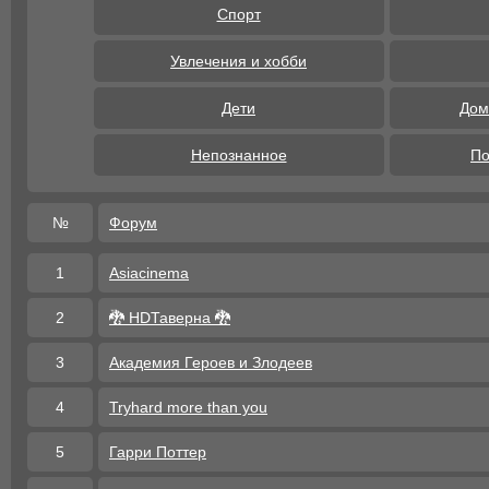
Спорт
Увлечения и хобби
Дети
Дом
Непознанное
По
№
Форум
1
Asiacinema
2
🐉 HDТаверна 🐉
3
Академия Героев и Злодеев
4
Tryhard more than you
5
Гарри Поттер