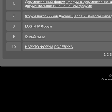
Документальный форум, форум о документально к
6
документальное кино на нашем форуме
7
Форум поклонников Джонни Деппа и Ванессы Пара
8
LOST-HP Форум
9
Онлай кыно
10
НАРУТО-ФОРУМ,РОЛЕВУХА
1
2
3
©
Основно