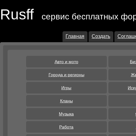
Rusff
сервис бесплатных фо
Главная
Создать
Соглаш
Авто и мото
Би
Города и регионы
Же
Игры
Иск
Кланы
Музыка
Работа