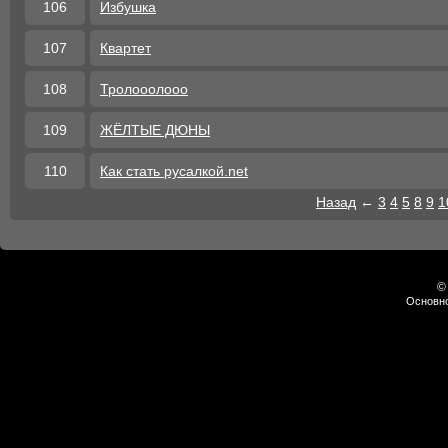
106
Избушка
107
Квартет
108
Трoлoоолооо
109
ЖЁЛТЫЕ ДЮНЫ
110
Как стать русалкой.net
Назад
←
3
4
5
8
9
1
©
Основно