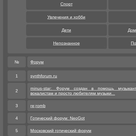
Спорт
Увлечения и хобби
Дети
Дом
Непознанное
По
№
Форум
1
synthforum.ru
minus-star: Форум создан в помощь музыкант
2
вокалистам и просто любителям музыки...
3
re;romb
4
Готический форум: NeoGot
5
Московский готический форум