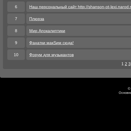
6
Наш персональный сайт http://shanson-ot-lexi.narod.
7
Плюрза
8
Мир Апокалиптики
9
Фанатки макSим сюда!
10
Форум для музыкантов
1
2
3
©
Основно