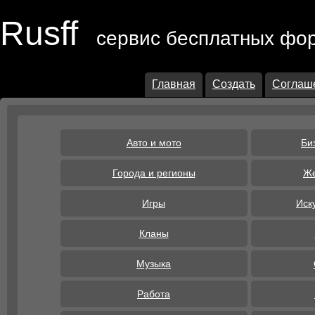
Rusff
сервис бесплатных фо
Главная
Создать
Соглаш
Авто и мото
Би
Города и регионы
Же
Игры
Иск
Кланы
Музыка
Работа