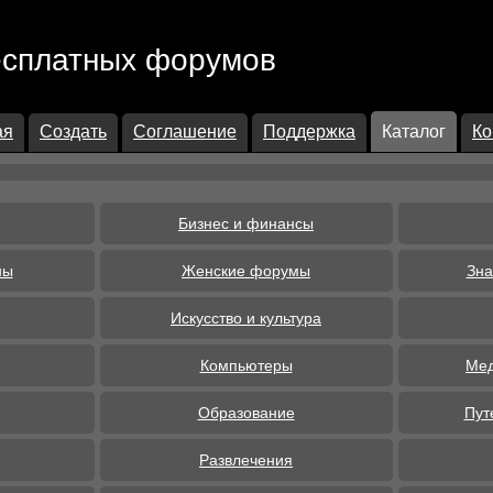
есплатных форумов
ая
Создать
Соглашение
Поддержка
Каталог
Ко
Бизнес и финансы
ны
Женские форумы
Зна
Искусство и культура
Компьютеры
Мед
Образование
Пут
Развлечения