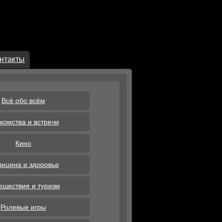
нтакты
Всё обо всём
комства и встречи
Кино
ицина и здоровье
ешествия и туризм
Ролевые игры