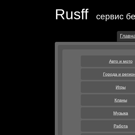
Rusff
сервис б
Главн
Авто и мото
Города и регио
Игры
Кланы
Музыка
Работа