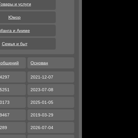
Товары и услуги
Юмор
Манга и Аниме
Семья и быт
ообщений
Основан
4297
2021-12-07
5251
2023-07-08
0173
2025-01-05
9467
2019-03-29
289
2026-07-04