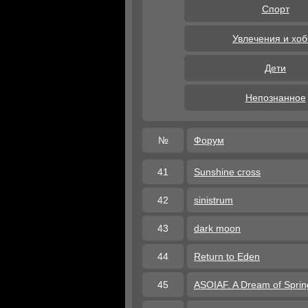
Спорт
Увлечения и хо
Дети
Непознанное
№
Форум
41
Sunshine cross
42
sinistrum
43
dark moon
44
Return to Eden
45
ASOIAF. A Dream of Sprin