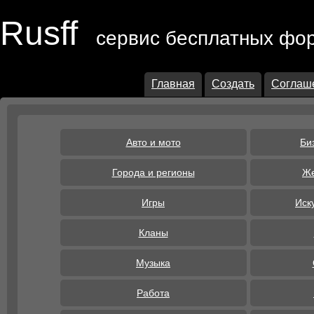
Rusff
сервис бесплатных фо
Главная
Создать
Соглаш
Авто и мото
Би
Города и регионы
Же
Игры
Иск
Кланы
Музыка
Работа