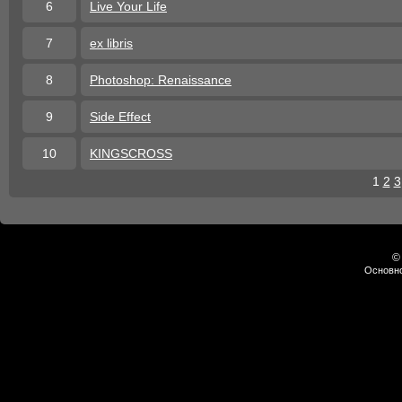
6
Live Your Life
7
ex libris
8
Photoshop: Renaissance
9
Side Effect
10
KINGSCROSS
1
2
3
©
Основно