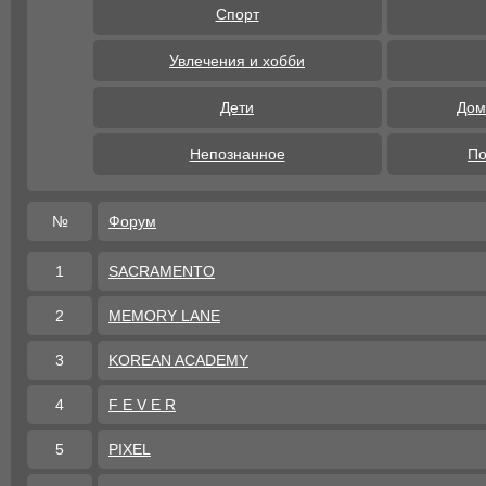
Спорт
Увлечения и хобби
Дети
Дом
Непознанное
По
№
Форум
1
SACRAMENTO
2
MEMORY LANE
3
KOREAN ACADEMY
4
F E V E R
5
PIXEL